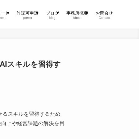
ポート
許認可申請
ブログ
事務所概要
お問合せ
ment
permit
blog
About
Contact
AIスキルを習得す
かせるスキルを習得するため
性向上や経営課題の解決を目