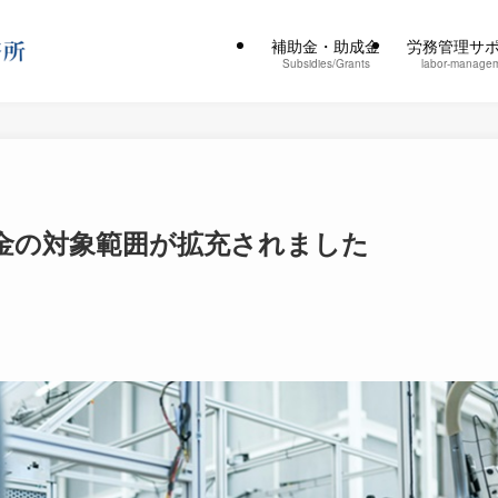
補助金・助成金
労務管理サ
Subsidies/Grants
labor-manage
金の対象範囲が拡充されました