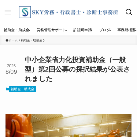
補助金・助成金
労務管理サポート
許認可申請
ブログ
事務所概要
ホーム
補助金・助成金
中小企業省力化投資補助金（一般
2025
型）第2回公募の採択結果が公表さ
8/09
れました
補助金・助成金