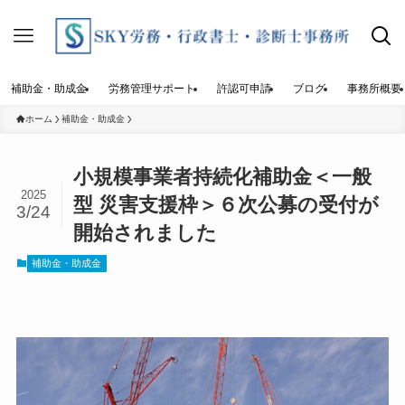
補助金・助成金
労務管理サポート
許認可申請
ブログ
事務所概要
ホーム
補助金・助成金
小規模事業者持続化補助金＜一般
2025
型 災害支援枠＞６次公募の受付が
3/24
開始されました
補助金・助成金